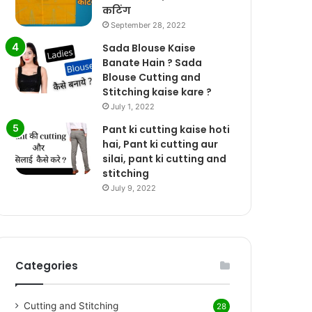
कटिंग
September 28, 2022
Sada Blouse Kaise
Banate Hain ? Sada
Blouse Cutting and
Stitching kaise kare ?
July 1, 2022
Pant ki cutting kaise hoti
hai, Pant ki cutting aur
silai, pant ki cutting and
stitching
July 9, 2022
Categories
Cutting and Stitching
28