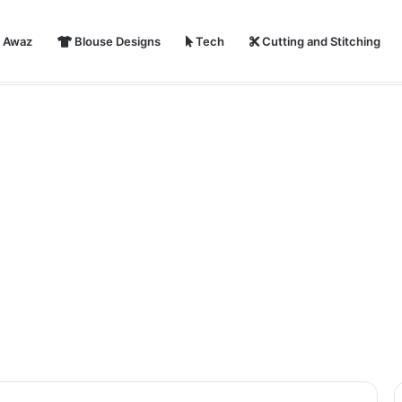
i Awaz
Blouse Designs
Tech
Cutting and Stitching
r Shayari in Hindi | हैप्पी न्यू ईयर शायरी 2024