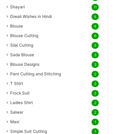
Shayari
11
Diwali Wishes in Hindi
6
Blouse
6
Blouse Cutting
6
Silai Cutting
5
Sada Blouse
3
Blouse Designs
3
Pant Cutting and Stitching
2
T Shirt
2
Frock Suit
2
Ladies Shirt
2
Salwar
2
Maxi
1
Simple Suit Cutting
1