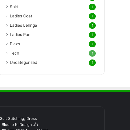
Shirt
1
Ladies Coat
1
Ladies Lehnga
1
Ladies Pant
1
Plazo
1
Tech
1
Uncategorized
1
र Suit Stitching, Dress
, Blouse Ki Design और