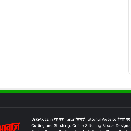
DilKiAwaz.in यह एक Tailor सिलाई Tuttorial Website हैं यहाँ प
Cutting and Stitching, Online Stitching Blouse Designs