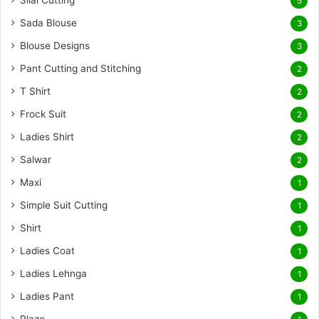
Silai Cutting
5
Sada Blouse
3
Blouse Designs
3
Pant Cutting and Stitching
2
T Shirt
2
Frock Suit
2
Ladies Shirt
2
Salwar
2
Maxi
1
Simple Suit Cutting
1
Shirt
1
Ladies Coat
1
Ladies Lehnga
1
Ladies Pant
1