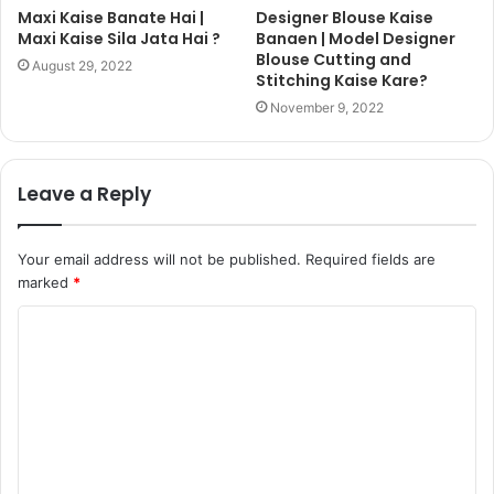
Maxi Kaise Banate Hai |
Designer Blouse Kaise
Maxi Kaise Sila Jata Hai ?
Banaen | Model Designer
Blouse Cutting and
August 29, 2022
Stitching Kaise Kare?
November 9, 2022
Leave a Reply
Your email address will not be published.
Required fields are
marked
*
C
o
m
m
e
n